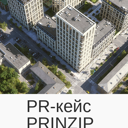
PR-кейс
PRINZIP