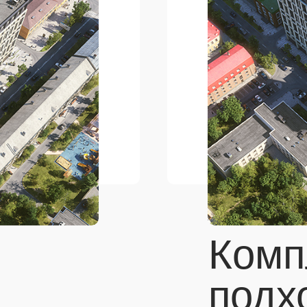
Комп
подх