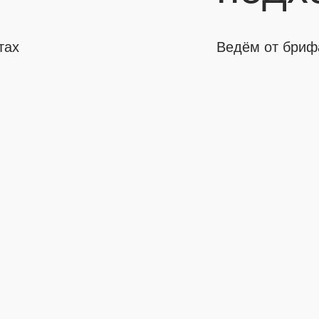
тах
Ведём от брифа